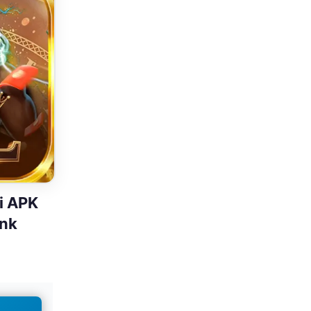
i APK
ink