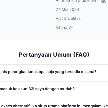
Android 6.0 atau lebih tinggi
24 Mei 2024
Alat & Utilitas
Rating 3+
Pertanyaan Umum (FAQ)
jenis perangkat lunak apa saja yang tersedia di sana?
 masuk ke akun 33l saya dengan mudah?
akses alternatif jika situs utama platform ini mengalami k