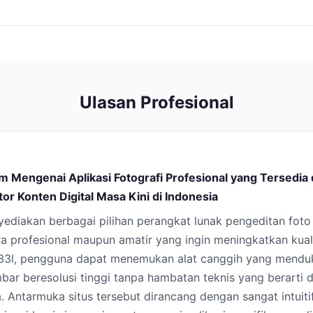
Ulasan Profesional
 Mengenai Aplikasi Fotografi Profesional yang Tersedia d
or Konten Digital Masa Kini di Indonesia
yediakan berbagai pilihan perangkat lunak pengeditan fot
a profesional maupun amatir yang ingin meningkatkan kuali
 33l, pengguna dapat menemukan alat canggih yang mend
ar beresolusi tinggi tanpa hambatan teknis yang berarti 
Antarmuka situs tersebut dirancang dengan sangat intuiti