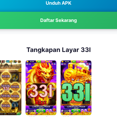
Unduh APK
Daftar Sekarang
Tangkapan Layar 33l