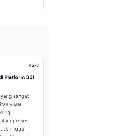
Rizky
i Platform 33l
o yang sangat
tas visual
ukung
dalam proses
f, sehingga