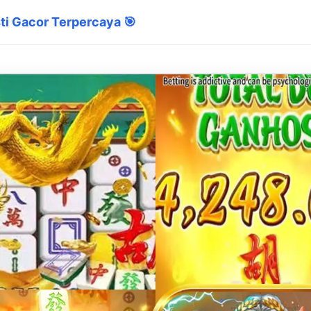
asti Gacor Terpercaya 🎯