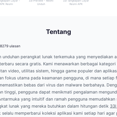
ngkapan Layar -
33l Preview - Resmi
33l Tangkapan Layar
APK Resmi
Unduh
Resmi APK
Tentang
28279 ulasan
rm unduhan perangkat lunak terkemuka yang menyediakan a
terbaru secara gratis. Kami menawarkan berbagai kategori 
itan video, utilitas sistem, hingga game populer dan aplikas
an fokus utama pada keamanan pengguna, di mana setiap fi
memastikan bebas dari virus dan malware berbahaya. Den
an tinggi, pengguna dapat menikmati pengalaman mengund
. Antarmuka yang intuitif dan ramah pengguna memudahkan 
at lunak yang mereka butuhkan dalam hitungan detik
33l
selalu memperbarui koleksi aplikasi kami setiap hari aga