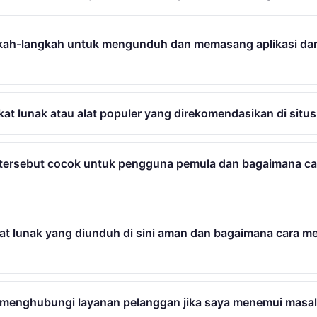
ah-langkah untuk mengunduh dan memasang aplikasi dari
at lunak atau alat populer yang direkomendasikan di situs 
 tersebut cocok untuk pengguna pemula dan bagaimana ca
t lunak yang diunduh di sini aman dan bagaimana cara m
menghubungi layanan pelanggan jika saya menemui masala