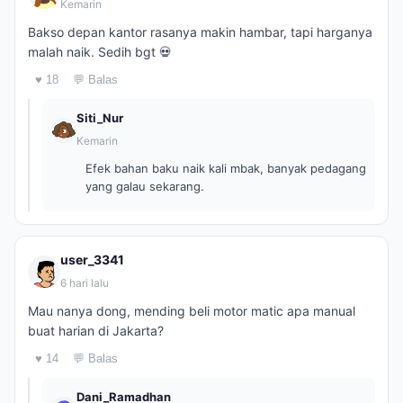
Kemarin
Bakso depan kantor rasanya makin hambar, tapi harganya
malah naik. Sedih bgt 💀
♥ 18
💬 Balas
Siti_Nur
Kemarin
Efek bahan baku naik kali mbak, banyak pedagang
yang galau sekarang.
user_3341
6 hari lalu
Mau nanya dong, mending beli motor matic apa manual
buat harian di Jakarta?
♥ 14
💬 Balas
Dani_Ramadhan