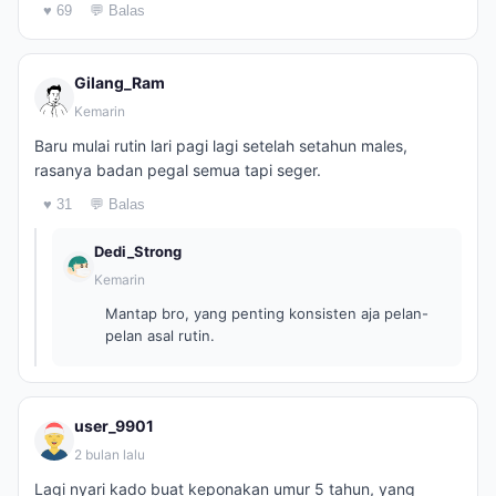
♥ 69
💬 Balas
Gilang_Ram
Kemarin
Baru mulai rutin lari pagi lagi setelah setahun males,
rasanya badan pegal semua tapi seger.
♥ 31
💬 Balas
Dedi_Strong
Kemarin
Mantap bro, yang penting konsisten aja pelan-
pelan asal rutin.
user_9901
2 bulan lalu
Lagi nyari kado buat keponakan umur 5 tahun, yang