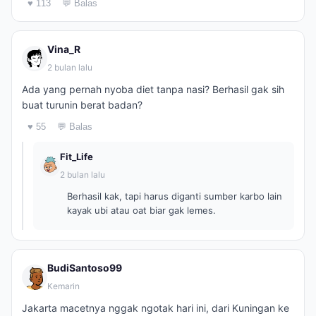
♥ 113
💬 Balas
Vina_R
2 bulan lalu
Ada yang pernah nyoba diet tanpa nasi? Berhasil gak sih
buat turunin berat badan?
♥ 55
💬 Balas
Fit_Life
2 bulan lalu
Berhasil kak, tapi harus diganti sumber karbo lain
kayak ubi atau oat biar gak lemes.
BudiSantoso99
Kemarin
Jakarta macetnya nggak ngotak hari ini, dari Kuningan ke