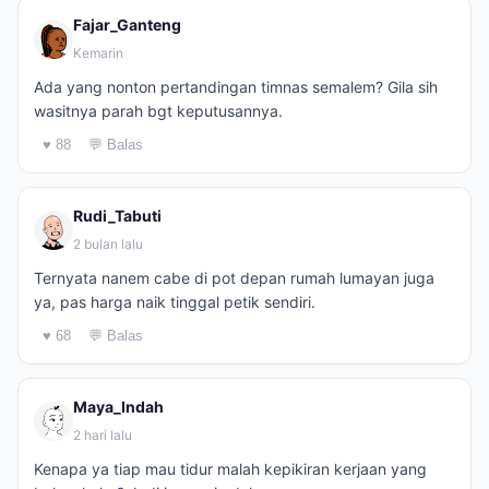
Fajar_Ganteng
Kemarin
Ada yang nonton pertandingan timnas semalem? Gila sih
wasitnya parah bgt keputusannya.
♥ 88
💬 Balas
Rudi_Tabuti
2 bulan lalu
Ternyata nanem cabe di pot depan rumah lumayan juga
ya, pas harga naik tinggal petik sendiri.
♥ 68
💬 Balas
Maya_Indah
2 hari lalu
Kenapa ya tiap mau tidur malah kepikiran kerjaan yang