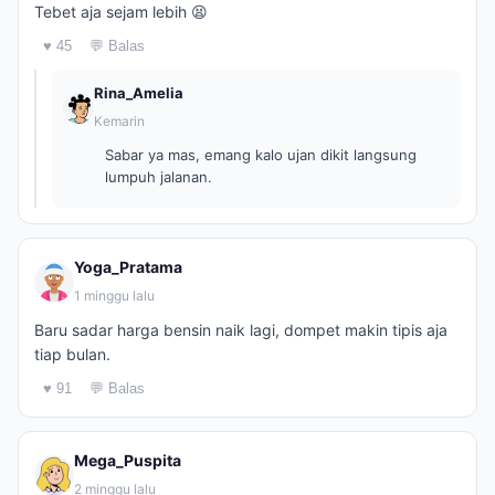
Tebet aja sejam lebih 😫
♥ 45
💬 Balas
Rina_Amelia
Kemarin
Sabar ya mas, emang kalo ujan dikit langsung
lumpuh jalanan.
Yoga_Pratama
1 minggu lalu
Baru sadar harga bensin naik lagi, dompet makin tipis aja
tiap bulan.
♥ 91
💬 Balas
Mega_Puspita
2 minggu lalu