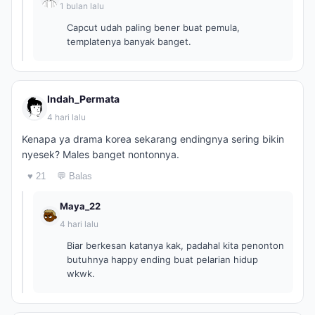
1 bulan lalu
Capcut udah paling bener buat pemula,
templatenya banyak banget.
Indah_Permata
4 hari lalu
Kenapa ya drama korea sekarang endingnya sering bikin
nyesek? Males banget nontonnya.
♥ 21
💬 Balas
Maya_22
4 hari lalu
Biar berkesan katanya kak, padahal kita penonton
butuhnya happy ending buat pelarian hidup
wkwk.