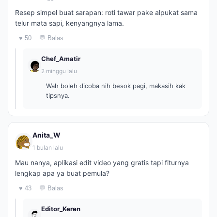
Resep simpel buat sarapan: roti tawar pake alpukat sama
telur mata sapi, kenyangnya lama.
♥ 50
💬 Balas
Chef_Amatir
2 minggu lalu
Wah boleh dicoba nih besok pagi, makasih kak
tipsnya.
Anita_W
1 bulan lalu
Mau nanya, aplikasi edit video yang gratis tapi fiturnya
lengkap apa ya buat pemula?
♥ 43
💬 Balas
Editor_Keren