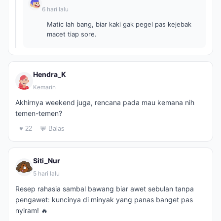
6 hari lalu
Matic lah bang, biar kaki gak pegel pas kejebak
macet tiap sore.
Hendra_K
Kemarin
Akhirnya weekend juga, rencana pada mau kemana nih
temen-temen?
♥ 22
💬 Balas
Siti_Nur
5 hari lalu
Resep rahasia sambal bawang biar awet sebulan tanpa
pengawet: kuncinya di minyak yang panas banget pas
nyiram! 🔥