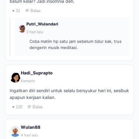
belum kelar? Jadi insomnia deh.
♥ 31
💬 Balas
Putri_Wulandari
2 hari lalu
Coba matiin hp satu jam sebelum tidur kak, trus
dengerin musik meditasi.
Hadi_Suprapto
Kemarin
Ingatkan diri sendiri untuk selalu bersyukur hari ini, sesibuk
apapun kerjaan kalian.
♥ 120
💬 Balas
Wulan88
4 hari lalu