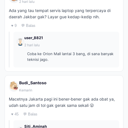
2 hari lalu
Ada yang tau tempat servis laptop yang terpercaya di
daerah Jakbar gak? Layar gue kedap-kedip nih.
♥ 9
💬 Balas
user_8821
2 hari lalu
Coba ke Orion Mall lantai 3 bang, di sana banyak
teknisi jago.
Budi_Santoso
Kemarin
Macetnya Jakarta pagi ini bener-bener gak ada obat ya,
udah satu jam di tol gak gerak sama sekali 😤
♥ 45
💬 Balas
Siti_Aminah