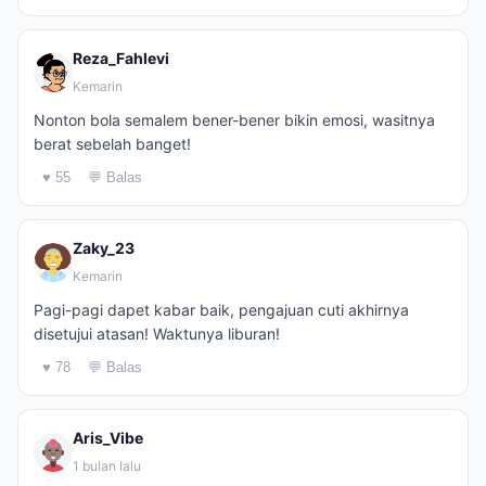
Reza_Fahlevi
Kemarin
Nonton bola semalem bener-bener bikin emosi, wasitnya
berat sebelah banget!
♥ 55
💬 Balas
Zaky_23
Kemarin
Pagi-pagi dapet kabar baik, pengajuan cuti akhirnya
disetujui atasan! Waktunya liburan!
♥ 78
💬 Balas
Aris_Vibe
1 bulan lalu