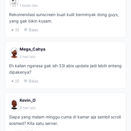
1 bulan lalu
Rekomendasi sunscreen buat kulit berminyak dong guys,
yang gak bikin kusam.
♥ 33
💬 Balas
Mega_Cahya
2 hari lalu
Eh kalian ngerasa gak sih 33l abis update jadi lebih enteng
dipakenya?
♥ 10
💬 Balas
Kevin_O
3 hari lalu
Siapa yang malam minggu cuma di kamar aja sambil scroll
sosmed? Kita satu server.