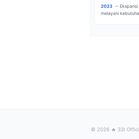
2023
-- Ekspansi
melayani kebutuha
© 2026 🔥 33l Offici